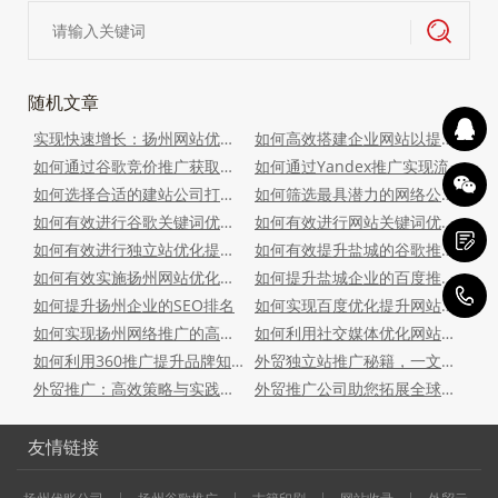
随机文章
实现快速增长：扬州网站优化技巧大全
如何高效搭建企业网站以提升品牌形象
如何通过谷歌竞价推广获取更多客户
如何通过Yandex推广实现流量增长
如何选择合适的建站公司打造梦想网站
如何筛选最具潜力的网络公司？
如何有效进行谷歌关键词优化布局
如何有效进行网站关键词优化工作
如何有效进行独立站优化提升竞争力
如何有效提升盐城的谷歌推广效果
如何有效实施扬州网站优化策略
如何提升盐城企业的百度推广效果
1
如何提升扬州企业的SEO排名
如何实现百度优化提升网站流量
如何实现扬州网络推广的高效转化
如何利用社交媒体优化网站推广
如何利用360推广提升品牌知名度与销售
外贸独立站推广秘籍，一文看懂
外贸推广：高效策略与实践分享
外贸推广公司助您拓展全球市场
友情链接