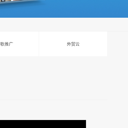
谷歌推广
外贸云
后续还可以通过卖东西给粉丝赚钱，一举多得。很多厉害的玩家，通过抖音导流，变现非常多。5、拍视频。拍一些有趣内容的短视频进行卖，大家都知道一个高质量的视频带来的粉丝数量是不可以想象，比如抖音红人费启鸣用一段15秒。抖音短视频变现的模式很多，除了广告变现，还有电商变现、知识付费、账号交易、平台补贴、平台分成等多种赚钱方式。1、做微商，当拥有足够多的粉丝后，可以在抖音的主页备注自己的微信，来给自己的商品拍抖音，让大众知道以方便卖出自己的商品。2、接广告，当粉丝多小有名气之后，肯定有商家过来找你合作推广，这个时候就可以接广告赚钱。3。利用抖音挣钱，一部手机即可，步骤如下：一、在抖音上搜索“猫眼电影”（注意：一定要找小程序）。二、找到猫眼电影小程序后点击进去，找到一部评分较高的电影，最好是预告片。三、打开手机录屏（华为手机在手机主界面，目前抖音号的变现方式主要有几种：1。接广告，达人为品牌定制内容大概一个粉丝3分钱，也有的一条视频数十万。抖音达人接广告或者说为品牌定制内容，是目前抖音号最主要的变现模式。抖音达人可以通过视频贴片、冠名口播、形象。1、直播 抖音现在已经增加了直播功能，这意味着那些抖